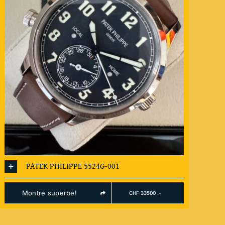
PATEK PHILIPPE 5524G-001
Montre superbe!
CHF 33500 .-