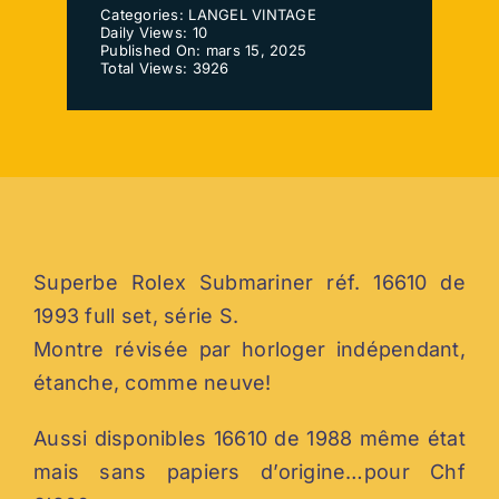
Categories:
LANGEL VINTAGE
À PROPOS DE LANGEL
Daily Views: 10
Published On: mars 15, 2025
Total Views: 3926
Superbe Rolex Submariner réf. 16610 de
1993 full set, série S.
Montre révisée par horloger indépendant,
étanche, comme neuve!
Aussi disponibles 16610 de 1988 même état
mais sans papiers d’origine…pour Chf