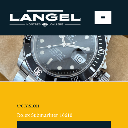
Passer
au
Toggle
contenu
Navigation
HOME
LANGEL VINTAGE
MONTRES
BIJOUX
Occasion
Rolex Submariner 16610
ALLIANCES