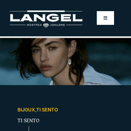
Passer
au
Toggle
contenu
Navigation
HOME
LANGEL VINTAGE
MONTRES
BIJOUX
BIJOUX
,
TI SENTO
ALLIANCES
TI SENTO