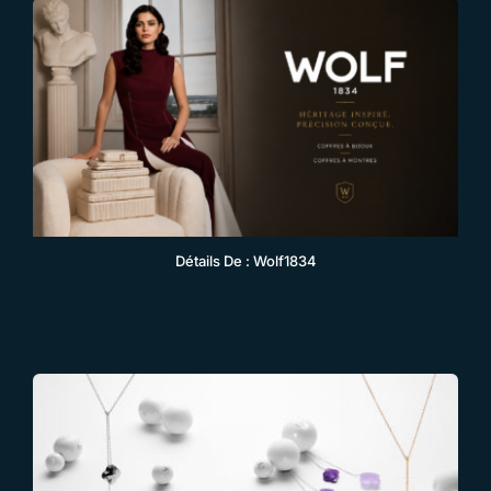
Détails De : Wolf1834
BIJOUX
-
PROMO MARQUES
-
WOLF 1834 - STOCKAGE DE
BIJOUX